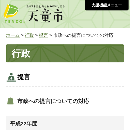
支援機能メニュー
ホーム
>
行政
>
提言
> 市政への提言についての対応
行政
提言
市政への提言についての対応
平成22年度