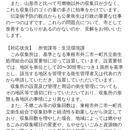
また、山形市と比べて可燃物以外の収集日が少なく、
これも収集日のゴミの量の多さに拍車をかけています。
伝染病予防の観点からも公衆衛生は行政の重要な仕事
の一つのはずです。これらの問題点について、市として
改善するつもりがあるのかないのか、見解をお伺いいた
します。
【対応状況】 所管課等：生活環境課
ごみ収集所は、基準となる東根市外二市一町共立衛生
処理組合の設置要領に沿って設置しています。設置要領
では、地区を単位として20〜30世帯につき１箇所を基準
とし、該当する地区を管理する衛生管理者又は代表の方
から申請していただき、設置していただいています。
収集所の設置及び管理と周辺の衛生管理についても、
その地区等で適切に行っていただいており、収集所の形
態も各地区の事情により異なります。
また、不燃ごみ等の収集回数は、東根市外二市一町共
立衛生組合で収集効率と経済性を勘案しながら決定して
おり、収集回数を増やした場合、地域によっては燃やせ
るごみの収集曜日の変更や、もやせないごみと資源物の