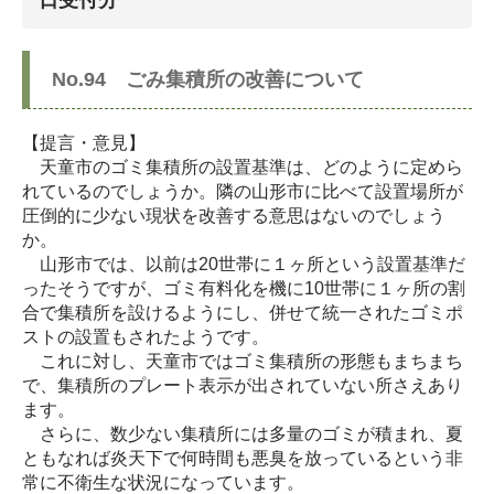
No.94 ごみ集積所の改善について
【提言・意見】
天童市のゴミ集積所の設置基準は、どのように定めら
れているのでしょうか。隣の山形市に比べて設置場所が
圧倒的に少ない現状を改善する意思はないのでしょう
か。
山形市では、以前は20世帯に１ヶ所という設置基準だ
ったそうですが、ゴミ有料化を機に10世帯に１ヶ所の割
合で集積所を設けるようにし、併せて統一されたゴミポ
ストの設置もされたようです。
これに対し、天童市ではゴミ集積所の形態もまちまち
で、集積所のプレート表示が出されていない所さえあり
ます。
さらに、数少ない集積所には多量のゴミが積まれ、夏
ともなれば炎天下で何時間も悪臭を放っているという非
常に不衛生な状況になっています。