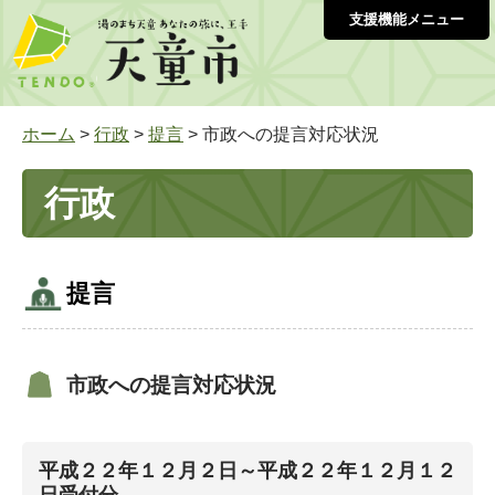
支援機能メニュー
ホーム
>
行政
>
提言
> 市政への提言対応状況
行政
提言
市政への提言対応状況
平成２２年１２月２日～平成２２年１２月１２
日受付分