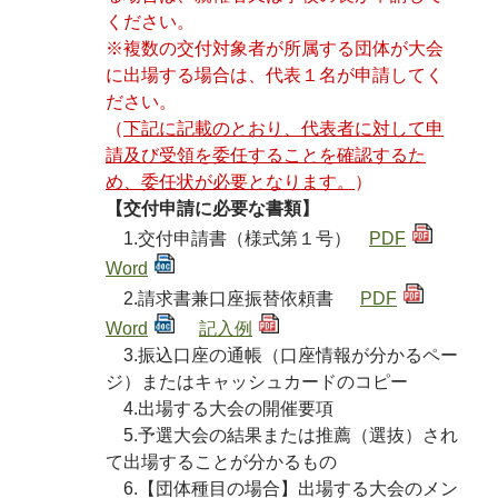
ください。
※複数の交付対象者が所属する団体が大会
に出場する場合は、代表１名が申請してく
ださい。
（
下記に記載のとおり、代表者に対して申
請及び受領を委任することを確認するた
め、委任状が必要となります。
）
【交付申請に必要な書類】
1.交付申請書（様式第１号）
PDF
Word
2.請求書兼口座振替依頼書
PDF
Word
記入例
3.振込口座の通帳（口座情報が分かるペー
ジ）またはキャッシュカードのコピー
4.出場する大会の開催要項
5.予選大会の結果または推薦（選抜）され
て出場することが分かるもの
6.【団体種目の場合】出場する大会のメン