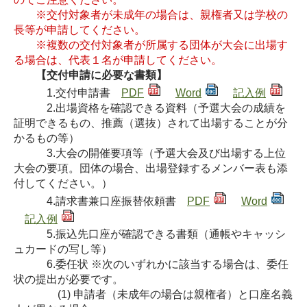
※交付対象者が未成年の場合は、親権者又は学校の
長等が申請してください。
※複数の交付対象者が所属する団体が大会に出場す
る場合は、代表１名が申請してください。
【交付申請に必要な書類】
1.交付申請書
PDF
Word
記入例
2.出場資格を確認できる資料（予選大会の成績を
証明できるもの、推薦（選抜）されて出場することが分
かるもの等）
3.大会の開催要項等（予選大会及び出場する上位
大会の要項。団体の場合、出場登録するメンバー表も添
付してください。）
4.請求書兼口座振替依頼書
PDF
Word
記入例
5.振込先口座が確認できる書類（通帳やキャッシ
ュカードの写し等）
6.委任状 ※次のいずれかに該当する場合は、委任
状の提出が必要です。
(1) 申請者（未成年の場合は親権者）と口座名義