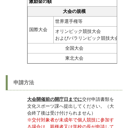
激励金の額
大会の規模
世界選手権等
１
国際大会
オリンピック競技大会
別
およびパラリンピック競技大会
全国大会
１
東北大会
１
申請方法
大会開催前の開庁日までに
交付申請書類を
文化スポーツ課へ提出してください。（大
会終了後は受け付けられません）
※交付対象者が未成年で個人競技に参加す
る場合は、親権者又は学校の長が申請して