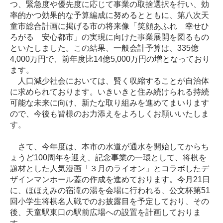
つ、緊急度や優先度に応じて事業の取捨選択を行い、効
率的かつ効果的な予算編成に努めるとともに、第八次天
童市総合計画に掲げる市の将来像「笑顔あふれ 幸せひ
ろがる 安心都市」の実現に向けた事業展開を図るもの
といたしました。この結果、一般会計予算は、335億
4,000万円で、前年度比14億5,000万円の増となっており
ます。
人口減少社会においては、賢く収縮することが自治体
に求められております。いきいきと住み続けられる持続
可能な未来に向け、新たな取り組みを進めてまいります
ので、今後も皆様のお力添えをよろしくお願いいたしま
す。
さて、今年度は、本市の水道が通水を開始してからち
ょうど100周年を迎え、記念事業の一環として、将棋を
題材とした人気漫画「３月のライオン」とコラボしたデ
ザインマンホール蓋の作成を進めております。今月21日
に、ほほえみの宿滝の湯を会場に行われる、公文杯第51
回小学生将棋名人戦でのお披露目を予定しており、その
後、天童駅東口の駅前広場への設置を計画しておりま