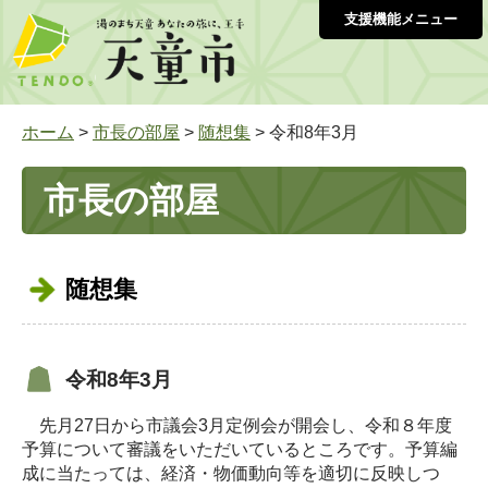
支援機能メニュー
ホーム
>
市長の部屋
>
随想集
> 令和8年3月
市長の部屋
随想集
令和8年3月
先月27日から市議会3月定例会が開会し、令和８年度
予算について審議をいただいているところです。予算編
成に当たっては、経済・物価動向等を適切に反映しつ