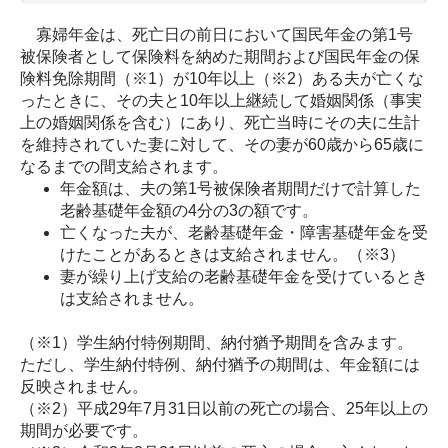
寡婦年金は、死亡日の前日において国民年金の第1号
被保険者として保険料を納めた期間および国民年金の保
険料免除期間（※1）が10年以上（※2）ある夫が亡くな
ったときに、その夫と10年以上継続して婚姻関係（事実
上の婚姻関係を含む）にあり、死亡当時にその夫に生計
を維持されていた妻に対して、その妻が60歳から65歳に
なるまでの間支給されます。
年金額は、夫の第1号被保険者期間だけで計算した
老齢基礎年金額の4分の3の額です。
亡くなった夫が、老齢基礎年金・障害基礎年金を受
けたことがあるときは支給されません。（※3）
妻が繰り上げ支給の老齢基礎年金を受けているとき
は支給されません。
（※1）学生納付特例期間、納付猶予期間を含みます。
ただし、学生納付特例、納付猶予の期間は、年金額には
反映されません。
（※2）平成29年7月31日以前の死亡の場合、25年以上の
期間が必要です。