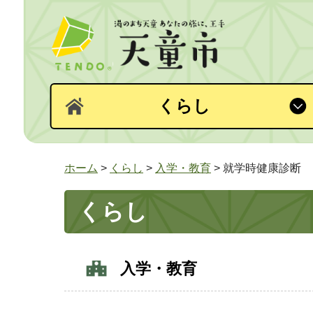
くらし
ホーム
>
くらし
>
入学・教育
> 就学時健康診断
くらし
入学・教育