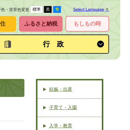
標準
黒
青
Select Language
▼
字色・背景色変更
住
ふるさと納税
もしもの時
行 政
妊娠・出産
子育て・入園
入学・教育