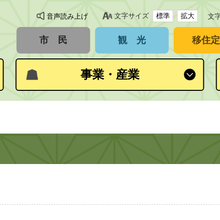
文字サイズ
標準
拡大
音声読み上げ
文
市 民
観 光
移住定
事業・産業