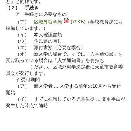
ど」と同様です。
（２） 手続き
ア
手続きに必要なもの
（ア）
区域外就学願
(79KB)
（学校教育課にも
準備しています。）
（イ） 本人確認書類
（ウ） 住民票の写し
（エ） 添付書類（必要な場合）
（オ） 新入学の場合で、すでに「入学通知書」を
受け取っている場合は「入学通知書」をお持ち
ください。区域外就学決定後に天童市教育委
員会が発行します。
イ 受付期間
（ア） 新入学者 … 入学する前年の10月から受付
開始
（イ） すでに在籍している児童生徒 … 変更事由が
発生した時点で随時