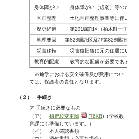
身体障がい
身体障がい（虚弱）等のため指
区画整理
土地区画整理事業等に伴い、通
歴史経過
第201嘱託区（柏木町一丁目の
地理要因
第823嘱託区及び第828嘱託
災害移転
災害復旧後に元の住居に戻るこ
教育的配慮
教育的な配慮が必要であると教
※通学における安全確保及び費用につい
ては、保護者の責任となります。
（２） 手続き
ア 手続きに必要なもの
（ア）
指定校変更願
(76KB)
（学校教
育課にも準備しています。）
（イ） 本人確認書類
（ウ） 添付書類（必要な場合）