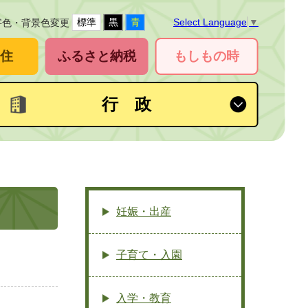
標準
黒
青
Select Language
▼
字色・背景色変更
住
ふるさと納税
もしもの時
行 政
妊娠・出産
子育て・入園
入学・教育