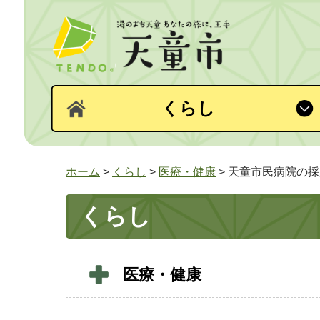
くらし
ホーム
>
くらし
>
医療・健康
> 天童市民病院の
くらし
医療・健康