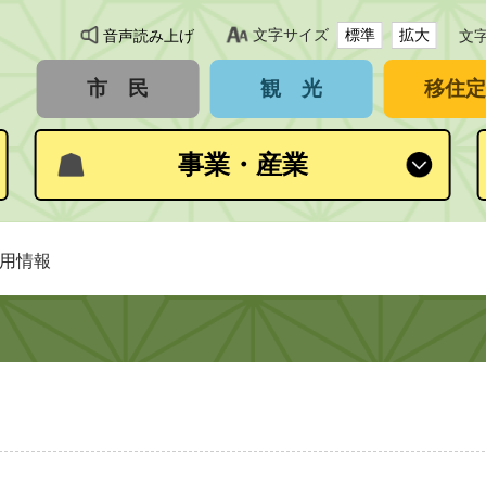
文字サイズ
標準
拡大
音声読み上げ
文
市 民
観 光
移住定
事業・産業
採用情報