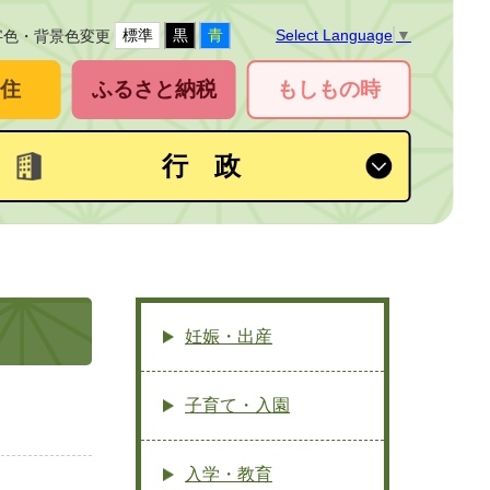
標準
黒
青
Select Language
▼
字色・背景色変更
住
ふるさと納税
もしもの時
行 政
妊娠・出産
子育て・入園
入学・教育