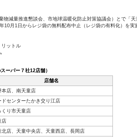
棄物減量推進懇談会、市地球温暖化防止対策協議会）とで「天
年10月1日からレジ袋の無料配布中止（レジ袋の有料化）を実
リリットル
ム
スーパー７社12店舗）
店舗名
野本店、南天童店
ードセンターたかき交り江店
っくり市天童店
童店
童北店、天童中央店、天童西店、長岡店