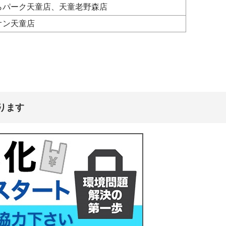
らパーク天童店、天童老野森店
オン天童店
ります