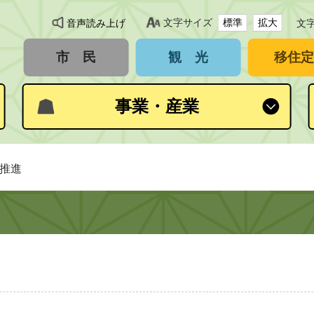
文字サイズ
標準
拡大
音声読み上げ
文
市 民
観 光
移住定
事業・産業
の推進