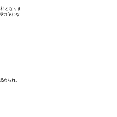
有料となりま
極力使わな
認められ、