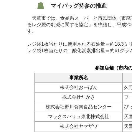
マイバッグ持参の推進
天童市では、食品系スーパーと市民団体（市廃
るレジ袋の削減に関する協定」を締結し、平成20
す。
レジ袋1枚当たりに使用される石油量＝約18.3ミ
レジ袋1枚当たりの二酸化炭素排出量＝約61グラ
参加店舗（市内の
事業所名
株式会社おーばん
久
株式会社たかき
フ
株式会社野川食肉食品センター
び
マックスバリュ東北株式会社
天
株式会社ヤマザワ
天