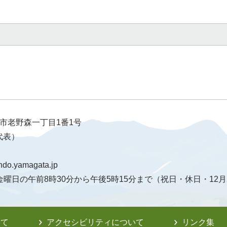
天童市老野森一丁目1番1号
（代表）
ndo.yamagata.jp
曜日の午前8時30分から午後5時15分まで（祝日・休日・12月
いて
アクセシビリティについて
リンク集