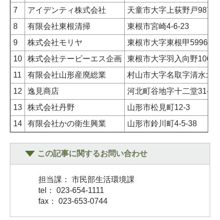
7
アイデンティ株式会社
天童市大字上荻野戸987-2
8
有限会社東根清掃
東根市宮崎4-6-23
9
株式会社モリヤ
東根市大字東根甲5996
10
株式会社テービーエス企画
東根市大字羽入向野1060-
11
有限会社山形産廃総業
村山市大字名取字清水北312
12
逸見商店
河北町谷地字十二堂31-2
13
株式会社丹野
山形市松見町12-3
14
有限会社かの衛生興業
山形市鈴川町4-5-38
この記事に関するお問い合わせ
担当課： 市民部生活環境課
tel： 023-654-1111
fax： 023-653-0744