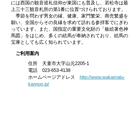
には西国の観音巡礼信仰が東国にも普及し、若松寺は最
上三十三観音札所の第1番に位置づけられております。
季節を問わず男女の縁、健康、家門繁栄、商売繁盛を
願い、全国からその良縁を求めて訪れる参拝客でにぎわ
っています。また、国指定の重要文化財の「板絵著色神
馬図」をはじめ、多くの絵馬が奉納されており、絵馬の
宝庫としても広く知られています。
ご利用案内
住所 天童市大字山元2205-1
電話 023-653-4138
ホームページアドレス
http://www.wakamatu-
kannon.jp/