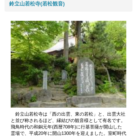
鈴立山若松寺(若松観音)
鈴立山若松寺は「西の出雲、東の若松」と、出雲大社
と並び称されるほど、縁結びの観音様として有名です。
飛鳥時代の和銅元年(西暦708年)に行基菩薩が開山した
霊場で、平成20年に開山1300年を迎えました。室町時代