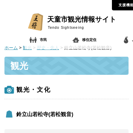
支援機
天童市観光情報サイト
Tendo Sightseeing
市民
移住定住
ホーム
>
観光
>
歴史・先人
> 鈴立山若松寺(若松観音)
観光
観光・文化
鈴立山若松寺(若松観音)