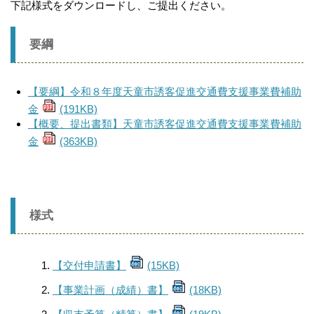
下記様式をダウンロードし、ご提出ください。
要綱
【要綱】令和８年度天童市誘客促進交通費支援事業費補助
金
(191KB)
【概要、提出書類】天童市誘客促進交通費支援事業費補助
金
(363KB)
様式
【交付申請書】
(15KB)
【事業計画（成績）書】
(18KB)