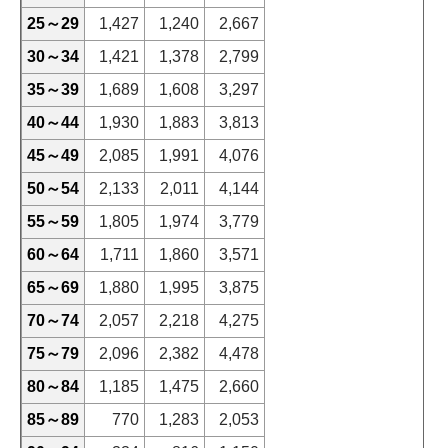
25～29
1,427
1,240
2,667
30～34
1,421
1,378
2,799
35～39
1,689
1,608
3,297
40～44
1,930
1,883
3,813
45～49
2,085
1,991
4,076
50～54
2,133
2,011
4,144
55～59
1,805
1,974
3,779
60～64
1,711
1,860
3,571
65～69
1,880
1,995
3,875
70～74
2,057
2,218
4,275
75～79
2,096
2,382
4,478
80～84
1,185
1,475
2,660
85～89
770
1,283
2,053