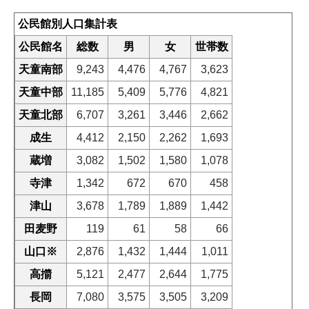
公民館別人口集計表
公民館名
総数
男
女
世帯数
天童南部
9,243
4,476
4,767
3,623
天童中部
11,185
5,409
5,776
4,821
天童北部
6,707
3,261
3,446
2,662
成生
4,412
2,150
2,262
1,693
蔵増
3,082
1,502
1,580
1,078
寺津
1,342
672
670
458
津山
3,678
1,789
1,889
1,442
田麦野
119
61
58
66
山口※
2,876
1,432
1,444
1,011
高擶
5,121
2,477
2,644
1,775
長岡
7,080
3,575
3,505
3,209