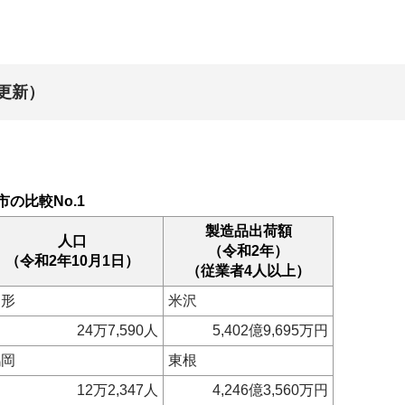
日更新）
市の比較No.1
製造品出荷額
人口
（令和2年）
（令和2年10月1日）
（従業者4人以上）
山形
米沢
24万7,590人
5,402億9,695万円
鶴岡
東根
12万2,347人
4,246億3,560万円