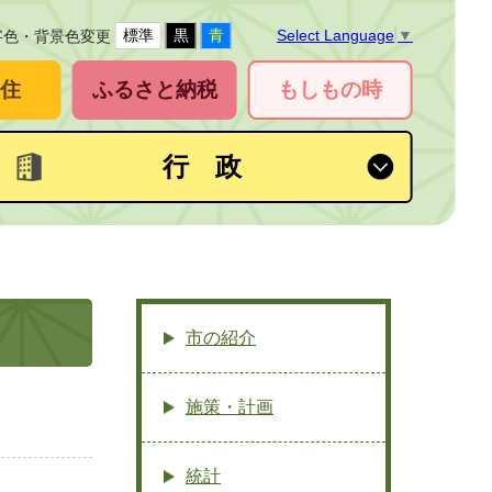
標準
黒
青
Select Language
▼
字色・背景色変更
住
ふるさと納税
もしもの時
行 政
市の紹介
施策・計画
統計