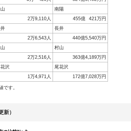
上山
南陽
2万9,110人
455億 421万円
長井
長井
2万6,543人
440億5,540万円
村山
村山
2万2,516人
363億4,189万円
尾花沢
尾花沢
1万4,971人
172億7,028万円
値です。
日更新）