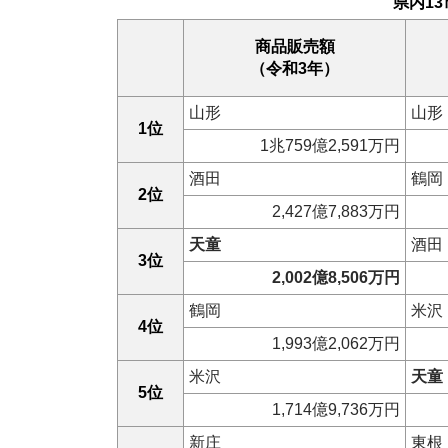
県内13
商品販売額
（令和3年）
山形
山形
1位
1兆759億2,591万円
酒田
鶴岡
2位
2,427億7,883万円
天童
酒田
3位
2,002億8,506万円
鶴岡
米沢
4位
1,993億2,062万円
米沢
天童
5位
1,714億9,736万円
新庄
東根