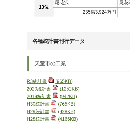
尾花沢
尾花
13位
235億3,924万円
各種統計書刊行データ
天童市の工業
R3統計書
(965KB)
2020統計書
(1252KB)
2019統計書
(942KB)
H30統計書
(765KB)
H29統計書
(928KB)
H28統計書
(4166KB)