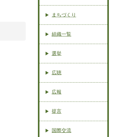
まちづくり
組織一覧
選挙
広聴
広報
提言
国際交流