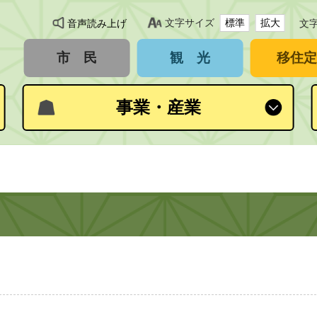
文字サイズ
標準
拡大
音声読み上げ
文
市 民
観 光
移住定
事業・産業