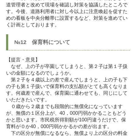
道管理者と改めて現場を確認し対策を協議したところで
す。今後、道路利用者に対し今以上に注意喚起を促すた
めの看板を中央分離帯に設置するなど、対策を進めてい
く計画としております。
№12 保育料について
【提言・意見】
なぜ、上の子が卒園してしまうと、第２子は第１子扱
いの金額になるのでしょうか。
第２子を４歳以上の差で産んでしまうと、上の子も下
の子も第１子扱いで保育料の支払額がとても高くなりま
す。何歳差で産んで、保育園に通わせても、同じにして
いただきたいです。
０歳から２歳までも段階的に無償化になっています
が、無償の１区分上が、40，000円弱かかることもどう
かと思います。市民税所得割額が100円違うだけで、保
育料が０か40，000円弱かかるかの差が出ます。
下の区分が無償になるなら、無償より上の区分の料金