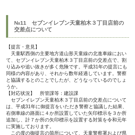
№11 セブンイレブン天童柏木３丁目店前の
交差点について
【提言・意見】
天童駅西側の主要地方道山形天童線の北進車線におい
て、セブンイレブン天童柏木３丁目店前の交差点で、割
り込みや追い抜きが多く危険です。平成31年の提言にも
同様の内容があり、それから数年経過しています。警察
と協議するとのことでしたが、どうなっているのでしょ
うか。
【対応状況】 所管課等：建設課
セブンイレブン天童柏木３丁目店前の交差点について
は、平成31年に御提言をいただき警察と協議した結果、
右側車線の路面に４か所設置していた矢印標示を３か所
追加し、計７か所の矢印標示を設置する対策を令和元年
に実施しております。
この度の御提言の箇所について、天童警察署および県