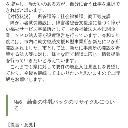
を増やし、障がいのある方が、自分に合う仕事を選択で
きればと思います。
【対応状況】 所管課等：社会福祉課、商工観光課
障がい者就労施設は、障害者総合支援法に基づく障が
い福祉サービス事業所として、社会福祉法人や民間企
業、ＮＰＯ法人等が設置運営を行っています。令和３年
度には、市内に就労継続支援Ｂ型事業所が新たに２か所
開設されました。市としては、新たに事業所の開設を希
望する法人等に対し、様々な面で相談に応じ、情報提供
を行っていきたいと考えています。
これまでも県に対して要件の廃止又は見直しを要望し
ており、今後も継続してまいりたいと思いますのでご理
解をお願いします。
№6 給食の牛乳パックのリサイクルについ
て
【提言・意見】