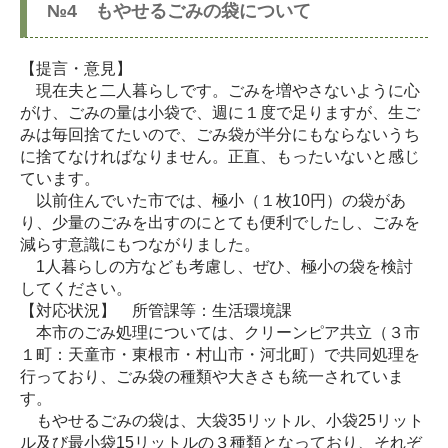
№4 もやせるごみの袋について
【提言・意見】
現在夫と二人暮らしです。ごみを増やさないように心
がけ、ごみの量は小袋で、週に１度で足りますが、生ご
みは毎回捨てたいので、ごみ袋が半分にもならないうち
に捨てなければなりません。正直、もったいないと感じ
ています。
以前住んでいた市では、極小（１枚10円）の袋があ
り、少量のごみを出すのにとても便利でしたし、ごみを
減らす意識にもつながりました。
1人暮らしの方なども考慮し、ぜひ、極小の袋を検討
してください。
【対応状況】 所管課等：生活環境課
本市のごみ処理については、クリーンピア共立（３市
１町：天童市・東根市・村山市・河北町）で共同処理を
行っており、ごみ袋の種類や大きさも統一されていま
す。
もやせるごみの袋は、大袋35リットル、小袋25リット
ル及び最小袋15リットルの３種類となっており、それぞ