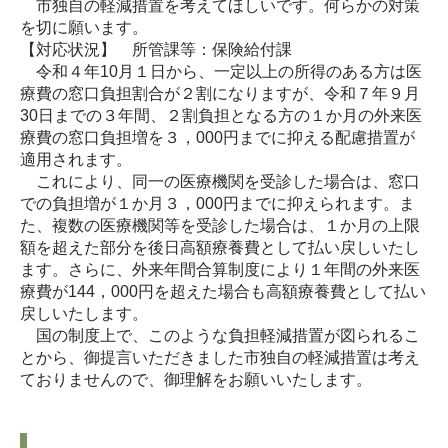
市独自の軽減措置を考えてほしいです。何らかの対策
を切に願います。
【対応状況】 所管課等：保険給付課
令和４年10月１日から、一定以上の所得のある方は医
療費の窓口負担割合が２割になりますが、令和７年９月
30日までの３年間、２割負担となる方の１か月の外来医
療費の窓口負担増を３，000円までに抑える配慮措置が
適用されます。
これにより、同一の医療機関を受診した場合は、窓口
での負担増が１か月３，000円までに抑えられます。ま
た、複数の医療機関等を受診した場合は、１か月の上限
額を超えた部分を後日高額療養費として払い戻しいたし
ます。さらに、外来年間合算制度により１年間の外来医
療費が144，000円を超えた場合も高額療養費として払い
戻しいたします。
国の制度上で、このような負担軽減措置が図られるこ
とから、御提言いただきました市独自の軽減措置は考え
ておりませんので、御理解をお願いいたします。