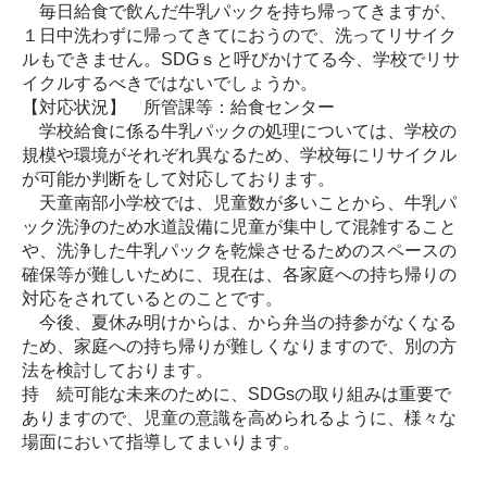
毎日給食で飲んだ牛乳パックを持ち帰ってきますが、
１日中洗わずに帰ってきてにおうので、洗ってリサイク
ルもできません。SDGｓと呼びかけてる今、学校でリサ
イクルするべきではないでしょうか。
【対応状況】 所管課等：給食センター
学校給食に係る牛乳パックの処理については、学校の
規模や環境がそれぞれ異なるため、学校毎にリサイクル
が可能か判断をして対応しております。
天童南部小学校では、児童数が多いことから、牛乳パ
ック洗浄のため水道設備に児童が集中して混雑すること
や、洗浄した牛乳パックを乾燥させるためのスペースの
確保等が難しいために、現在は、各家庭への持ち帰りの
対応をされているとのことです。
今後、夏休み明けからは、から弁当の持参がなくなる
ため、家庭への持ち帰りが難しくなりますので、別の方
法を検討しております。
持 続可能な未来のために、SDGsの取り組みは重要で
ありますので、児童の意識を高められるように、様々な
場面において指導してまいります。