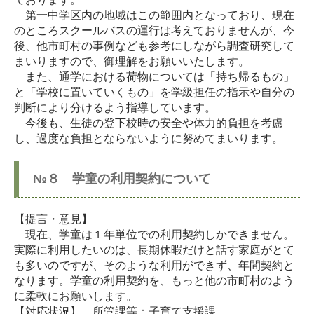
第一中学区内の地域はこの範囲内となっており、現在
のところスクールバスの運行は考えておりませんが、今
後、他市町村の事例なども参考にしながら調査研究して
まいりますので、御理解をお願いいたします。
また、通学における荷物については「持ち帰るもの」
と「学校に置いていくもの」を学級担任の指示や自分の
判断により分けるよう指導しています。
今後も、生徒の登下校時の安全や体力的負担を考慮
し、過度な負担とならないように努めてまいります。
№８ 学童の利用契約について
【提言・意見】
現在、学童は１年単位での利用契約しかできません。
実際に利用したいのは、長期休暇だけと話す家庭がとて
も多いのですが、そのような利用ができず、年間契約と
なります。学童の利用契約を、もっと他の市町村のよう
に柔軟にお願いします。
【対応状況】 所管課等：子育て支援課