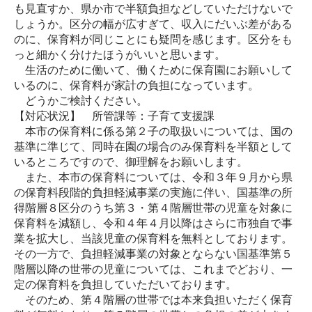
も見直すか、県か市で半額負担などしていただけないで
しょうか。区分の幅が広すぎて、収入にだいぶ差がある
のに、保育料が同じことにも疑問を感じます。区分をも
っと細かく分けたほうがいいと思います。
生活のために働いて、働くために保育園にお願いして
いるのに、保育料が家計の負担になっています。
どうかご検討ください。
【対応状況】 所管課等：子育て支援課
本市の保育料に係る第２子の取扱いについては、国の
基準に準じて、同時在園の場合のみ保育料を半額として
いるところですので、御理解をお願いします。
また、本市の保育料については、令和３年９月から県
の保育料段階的負担軽減事業の実施に伴い、国基準の所
得階層８区分のうち第３・第４階層世帯の児童を対象に
保育料を減額し、令和４年４月以降はさらに市独自で事
業を拡大し、当該児童の保育料を無料としております。
その一方で、負担軽減事業の対象とならない国基準第５
階層以降の世帯の児童については、これまでどおり、一
定の保育料を負担していただいております。
そのため、第４階層の世帯では本来負担いただく保育