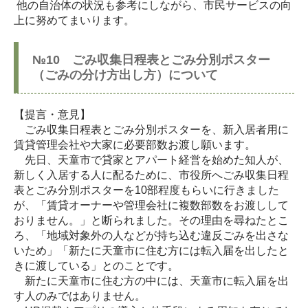
他の自治体の状況も参考にしながら、市民サービスの向
上に努めてまいります。
№10 ごみ収集日程表とごみ分別ポスター
（ごみの分け方出し方）について
【提言・意見】
ごみ収集日程表とごみ分別ポスターを、新入居者用に
賃貸管理会社や大家に必要部数お渡し願います。
先日、天童市で貸家とアパート経営を始めた知人が、
新しく入居する人に配るために、市役所へごみ収集日程
表とごみ分別ポスターを10部程度もらいに行きました
が、「賃貸オーナーや管理会社に複数部数をお渡しして
おりません。」と断られました。その理由を尋ねたとこ
ろ、「地域対象外の人などが持ち込む違反ごみを出さな
いため」「新たに天童市に住む方には転入届を出したと
きに渡している」とのことです。
新たに天童市に住む方の中には、天童市に転入届を出
す人のみではありません。