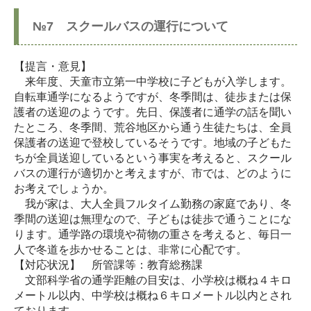
№7 スクールバスの運行について
【提言・意見】
来年度、天童市立第一中学校に子どもが入学します。
自転車通学になるようですが、冬季間は、徒歩または保
護者の送迎のようです。先日、保護者に通学の話を聞い
たところ、冬季間、荒谷地区から通う生徒たちは、全員
保護者の送迎で登校しているそうです。地域の子どもた
ちが全員送迎しているという事実を考えると、スクール
バスの運行が適切かと考えますが、市では、どのように
お考えでしょうか。
我が家は、大人全員フルタイム勤務の家庭であり、冬
季間の送迎は無理なので、子どもは徒歩で通うことにな
ります。通学路の環境や荷物の重さを考えると、毎日一
人で冬道を歩かせることは、非常に心配です。
【対応状況】 所管課等：教育総務課
文部科学省の通学距離の目安は、小学校は概ね４キロ
メートル以内、中学校は概ね６キロメートル以内とされ
ております。