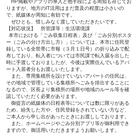
HP掲載やアプリの導入と他手段による周知も存じてお
りますが、地方のIT活用はまだ普及の程度は小さいの
で、紙媒体が周知に有効です。
ぜひとも、惜しみなく渡していただきたいです。
【対応状況】 所管課等：生活環境課
本市における「ごみ収集日程表」及び「ごみ分別ポスタ
ー（ごみの分け方出し方）」については、本市に住民登
録している全世帯に市報（３月１日号）の折り込みで配
布しており、転入者については市民課で転入届を出した
時に手渡しておりましたが、今後は実際住んでいるアパ
ート入居者分もお渡しいたします。
また、専用集積所を設けていないアパートの住民は、
その地域で管理している集積所へごみを排出することに
なるので、区長より集積所の場所や地域のルール等を確
認していただく必要があります。
御提言の紙媒体の日程表等については数に限りがある
ため、紛失した方や、住民登録をされていない方など、
ご本人から申し出があったときにお渡ししております。
また、ホームページやごみ分別アプリ等が御利用でき
ますので、御活用いただきますようお願いします。