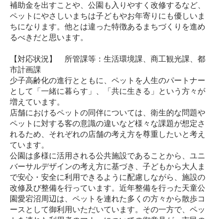
補助金を出すことや、公園も入りやすく改修するなど、
ペットにやさしいまちは子どもやお年寄りにも優しいま
ちになります。他とは違った特徴あるまちづくりを進め
るべきだと思います。
【対応状況】 所管課等：生活環境課、商工観光課、都
市計画課
少子高齢化の進行とともに、ペットを人生のパートナー
として「一緒に暮らす」、「共に生きる」という方々が
増えています。
店舗におけるペットの同伴については、衛生的な問題や
ペットに対する客の意識の違いなど様々な課題が想定さ
れるため、それぞれの店舗の考え方を尊重したいと考え
ています。
公園は多様に活用される公共施設であることから、ユニ
バーサルデザインの考え方に基づき、子どもから大人ま
で安心・安全に利用できるように配慮しながら、施設の
改修及び整備を行っています。近年整備を行った天童公
園愛宕沼周辺は、ペットを連れた多くの方々から散歩コ
ースとして御利用いただいています。その一方で、ペッ