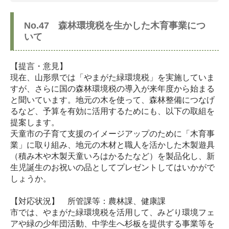
No.47 森林環境税を生かした木育事業につ
いて
【提言・意見】
現在、山形県では「やまがた緑環境税」を実施していま
すが、さらに国の森林環境税の導入が来年度から始まる
と聞いています。地元の木を使って、森林整備につなげ
るなど、予算を有効に活用するためにも、以下の取組を
提案します。
天童市の子育て支援のイメージアップのために「木育事
業」に取り組み、地元の木材と職人を活かした木製遊具
（積み木や木製天童いろはかるたなど）を製品化し、新
生児誕生のお祝いの品としてプレゼントしてはいかがで
しょうか。
【対応状況】 所管課等：農林課、健康課
市では、やまがた緑環境税を活用して、みどり環境フェ
アや緑の少年団活動、中学生へ杉板を提供する事業等を