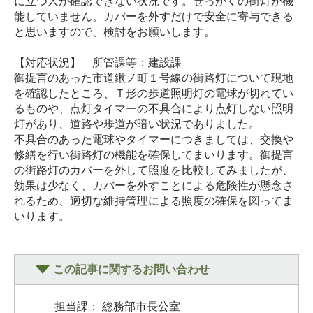
に立つ人が確認できない状況です。せっかくの街灯が機
能していません。カバーを外すだけで安全に寄与できる
と思いますので、検討をお願いします。
【対応状況】 所管課等：建設課
御提言のあった市道鍬ノ町１号線の街路灯について現地
を確認したところ、Ｔ形の歩道照明灯の電球が切れてい
るものや、点灯タイマーの不具合により点灯しない照明
灯があり、道路や歩道が暗い状況でありました。
不具合のあった電球やタイマーにつきましては、交換や
修繕を行い街路灯の機能を確保してまいります。御提言
の街路灯のカバーを外して照度を比較してみましたが、
効果は少なく、カバーを外すことによる危険性が懸念さ
れるため、適切な維持管理による照度の確保を図ってま
いります。
この記事に関するお問い合わせ
担当課： 総務部市長公室