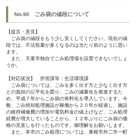
No.90 ごみ袋の値段について
【提言・意見】
ごみ袋の値段をもう少し安くしてください。現在の値
段では、不法投棄が多くなるのは当たり前のように思い
ます。
また、天童市独自でごみ処理場を設置できないでしょ
うか。
【対応状況】 所管課等：生活環境課
ごみ袋については、ごみを多く出す方と少なく出す方
との負担の公平化を図り、ごみの減量化を推進するた
め、平成７年からごみ袋の有料化を導入しています。今
般、ごみ焼却処理施設が稼働から２０年が経過し、施設
の維持補修費の増加や電気料金の値上げなど、ごみ処理
経費が増大していることから、１２年ぶりにごみ袋の価
格の見直しを行ったものです。御理解をお願いします。
また、本市のごみ処理については、東根市外二市一町