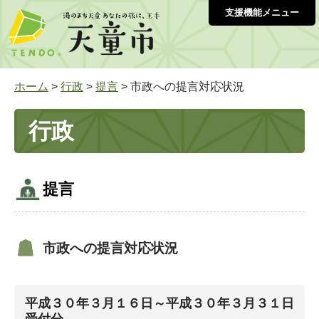
支援機能メニュー
ホーム
>
行政
>
提言
> 市政への提言対応状況
行政
提言
市政への提言対応状況
平成３０年３月１６日～平成３０年３月３１日
受付分