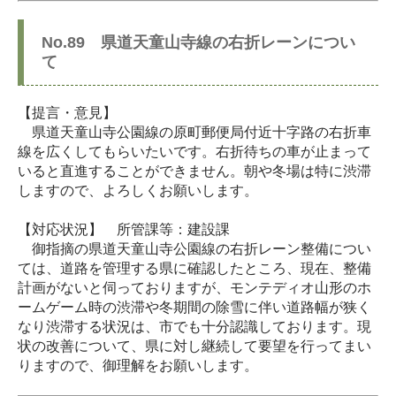
No.89 県道天童山寺線の右折レーンについ
て
【提言・意見】
県道天童山寺公園線の原町郵便局付近十字路の右折車
線を広くしてもらいたいです。右折待ちの車が止まって
いると直進することができません。朝や冬場は特に渋滞
しますので、よろしくお願いします。
【対応状況】 所管課等：建設課
御指摘の県道天童山寺公園線の右折レーン整備につい
ては、道路を管理する県に確認したところ、現在、整備
計画がないと伺っておりますが、モンテディオ山形のホ
ームゲーム時の渋滞や冬期間の除雪に伴い道路幅が狭く
なり渋滞する状況は、市でも十分認識しております。現
状の改善について、県に対し継続して要望を行ってまい
りますので、御理解をお願いします。