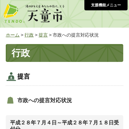
支援機能メニュー
ホーム
>
行政
>
提言
> 市政への提言対応状況
行政
提言
市政への提言対応状況
平成２８年７月４日～平成２８年７月１８日受
付分