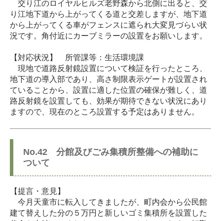
交り江のロイヤルヒルズ老野森から北側に出ると、交
り江地下道から上がってくる道と交差しますが、地下道
から上がってくる車がフェンスに遮られ大変見づらい状
況です。角付近にカーブミラーの設置をお願いします。
【対応状況】 所管課等：生活環境課
現地で道路反射鏡設置について検証を行ったところ、
地下道の導入部であり、高さ制限表示ゲートが設置され
ていることから、設置に適した位置の確保が難しく、道
路反射鏡を設置しても、効果が期待できない状況にあり
ますので、現在のところ設置する予定はありません。
No.42 分館及びごみ集積所整備への補助に
ついて
【提言・意見】
今月天童市に転入してきましたが、町内会から公民館
建て替えした分の５万円と新しいゴミ集積所を設置した