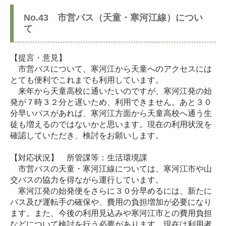
No.43 市営バス（天童・寒河江線）につい
て
【提言・意見】
市営バスについて、寒河江から天童へのアクセスには
とても便利でこれまでも利用しています。
来年から天童高校に通いたいのですが、寒河江発の始
発が７時３２分と遅いため、利用できません。あと３０
分早いバスがあれば、寒河江方面から天童高校へ通う生
徒も増えるのではないかと思います。現在の利用状況を
確認していただき、検討をお願いします。
【対応状況】 所管課等：生活環境課
市営バスの天童・寒河江線については、寒河江市や山
交バスの協力を得ながら運行しています。
寒河江発の始発便をさらに３０分早めるには、新たに
バス及び運転手の確保や、費用の負担増加が必要になり
ます。また、今後の利用見込みや寒河江市との費用負担
などについて検討を行う必要があります。現在は利用者