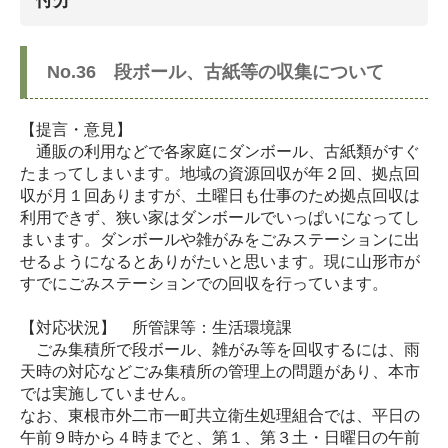
No.36 段ボール、古紙等の収集について
【提言・意見】
通販の利用などで各家庭にダンボール、古紙類がすぐ
たまってしまいます。地域の資源回収が年２回、拠点回
収が月１回ありますが、土曜日も仕事のため拠点回収は
利用できず、狭い家はダンボールでいっぱいになってし
まいます。ダンボールや雑がみをごみステーションに出
せるようになるとありがたいと思います。現に山形市が
すでにごみステーションでの回収を行っています。
【対応状況】 所管課等：生活環境課
ごみ集積所で段ボール、雑がみ等を回収するには、雨
天時の対応などごみ集積所の管理上の問題があり、本市
では実施していません。
なお、東根市外二市一町共立衛生処理組合では、平日の
午前９時から４時までと、第１、第３土・日曜日の午前