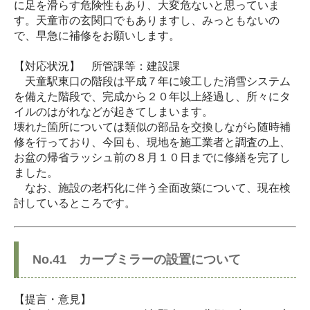
に足を滑らす危険性もあり、大変危ないと思っていま
す。天童市の玄関口でもありますし、みっともないの
で、早急に補修をお願いします。
【対応状況】 所管課等：建設課
天童駅東口の階段は平成７年に竣工した消雪システム
を備えた階段で、完成から２０年以上経過し、所々にタ
イルのはがれなどが起きてしまいます。
壊れた箇所については類似の部品を交換しながら随時補
修を行っており、今回も、現地を施工業者と調査の上、
お盆の帰省ラッシュ前の８月１０日までに修繕を完了し
ました。
なお、施設の老朽化に伴う全面改築について、現在検
討しているところです。
No.41 カーブミラーの設置について
【提言・意見】