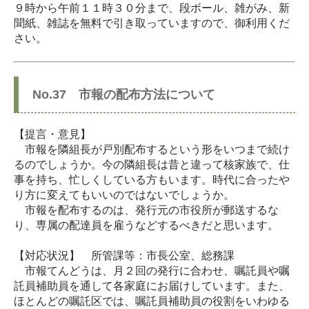
９時から午前１１時３０分まで、段ボール、雑がみ、新
聞紙、雑誌を無料で引き取っていますので、御利用くだ
さい。
No.37 市報の配布方法について
【提言・意見】
市報を隣組長が戸別配布するという形をいつまで続け
るのでしょうか。今の隣組長は昔と違って核家族で、仕
事を持ち、忙しくしている方もいます。時代に合ったや
り方に変えてもいいのではないでしょうか。
市報を配布するのは、発行元の市役所が郵送するな
り、専属の配達員を雇うなどするべきだと思います。
【対応状況】 所管課等：市長公室、総務課
市報てんどうは、月２回の発行に合わせ、嘱託員や嘱
託員補助員を通して各家庭にお届けしています。また、
ほとんどの嘱託区では、嘱託員補助員の役割をいわゆる