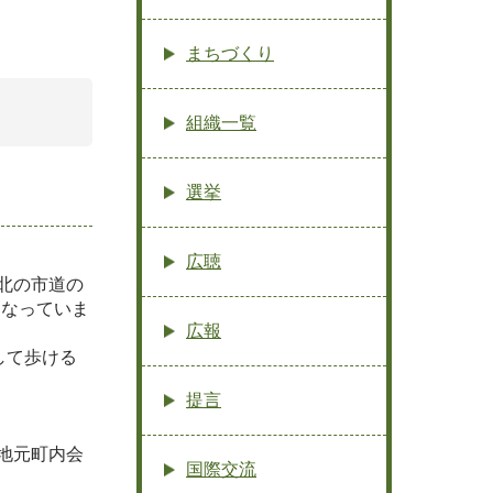
まちづくり
組織一覧
選挙
広聴
北の市道の
になっていま
広報
して歩ける
提言
地元町内会
国際交流