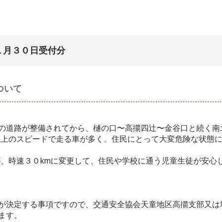
１月３０日受付分
ついて
の道路が整備されてから、樋の口〜高擶四辻〜金谷口と続く南
以上のスピードで走る車が多く、住民にとって大変危険な状態
、時速３０kmに変更して、住民や学校に通う児童生徒が安心
が決定する事項ですので、交通安全協会天童地区高擶支部又は
ます。