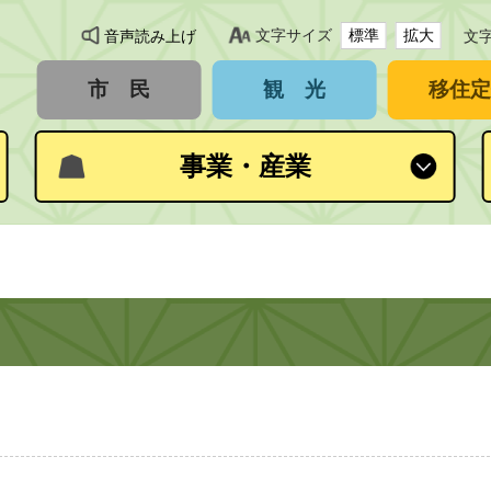
文字サイズ
標準
拡大
音声読み上げ
文
市 民
観 光
移住定
事業・産業