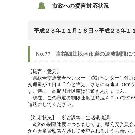
市政への提言対応状況
平成２３年１１月１８日～平成２３年１
No.77 高擶四辻以南市道の速度制限に
【提言・意見】
県総合交通安全センター（免許センター）付近
交通量が１日４千台と増え、さらに時速４０km
す。特に、高擶四辻以南は歩道もありません。
現在、この市道の制限速度は時速４０kmですが
道路にしてください。
【対応状況】 所管課等：生活環境課
道路の制限速度につきましては、県公安委員会
から天童警察署を通して要望されるようお願いし