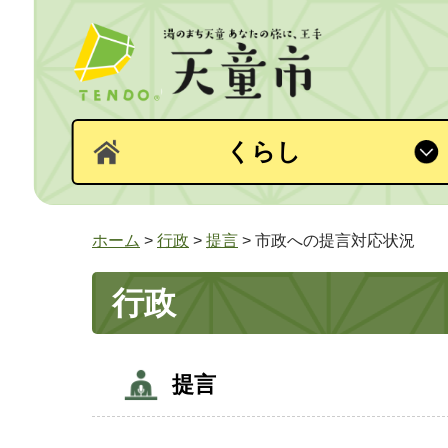
くらし
ホーム
>
行政
>
提言
> 市政への提言対応状況
行政
提言