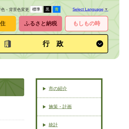
標準
黒
青
Select Language
▼
字色・背景色変更
住
ふるさと納税
もしもの時
行 政
市の紹介
施策・計画
統計