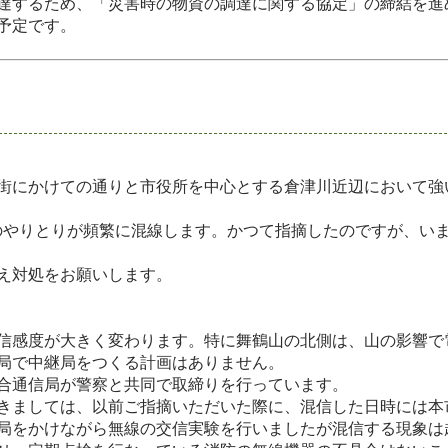
達するため、「災害時の物資の調達に関する協定」の締結を進
予定です。
街にかけての通りと市役所を中心とする倉津川近辺において強
やりとりが頻繁に混線します。かつて指摘したのですが、い
え対処をお願いします。
信感度が大きく変わります。特に舞鶴山の北側は、山の影響で
局で中継局をつくる計画はありません。
合通信局が警察と共同で取締りを行っています。
きましては、以前ご指摘いただいた際に、混信した日時には本
局をかけながら無線の交信実験を行いましたが混信する現象は