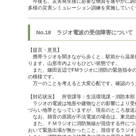
今後も、災害発生後に必要な物資を速やかに調
多様の災害シミュレーション訓練を実施していく
No.18 ラジオ電波の受信障害について
【提言・意見】
携帯ラジオを聞きながら歩くと、駅前から温泉
ります。山形市内よりもひどい状態です。
また、鎌田近辺でFMラジオに消防の緊急指令の
の模様です。
万一のことを考えると大変心配です。確認のう
【対応状況】 所管課等：生活環境課・消防本部
ラジオの電波は地形や建物などの影響により受
づらい地帯となっていますが、現在のところ放送
なお、雑音の原因が不法電波の場合は、東北総
また、ＦＭラジオに消防無線が混信する件につ
おいて緊急出場が無かったこと、混信するラジオ