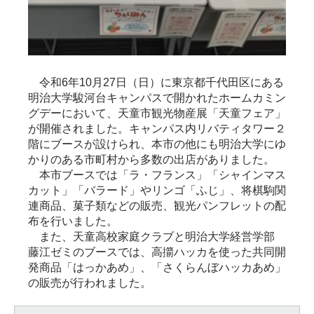
令和6年10月27日（日）に東京都千代田区にある
明治大学駿河台キャンパスで開かれたホームカミン
グデーにおいて、天童市観光物産展「天童フェア」
が開催されました。キャンパス内リバティタワー２
階にブースが設けられ、本市の他にも明治大学にゆ
かりのある市町村から多数の出店がありました。
本市ブースでは「ラ・フランス」「シャインマス
カット」「バラード」やリンゴ「ふじ」、将棋駒関
連商品、菓子類などの販売、観光パンフレットの配
布を行いました。
また、天童高校家庭クラブと明治大学経営学部
藤江ゼミのブースでは、高擶ハッカを使った共同開
発商品「はっかあめ」、「さくらんぼハッカあめ」
の販売が行われました。