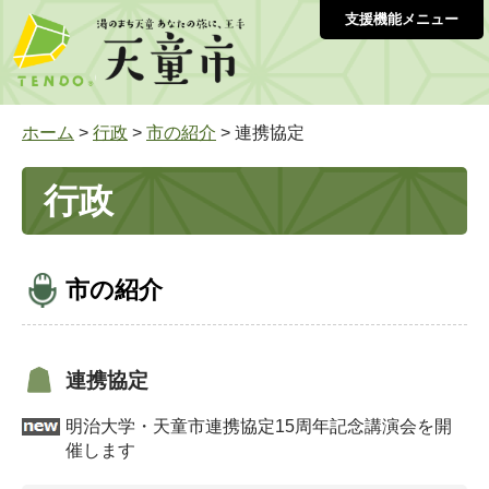
支援機能メニュー
ホーム
>
行政
>
市の紹介
> 連携協定
行政
市の紹介
連携協定
明治大学・天童市連携協定15周年記念講演会を開
催します