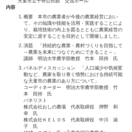
天童市立干布公民館 交流ホール
内容
概要 本市の農業者が今後の農業経営におい
て、その知識や技能を活用・実践することによ
り、栽培技術の向上を図るとともに農業経営の
安定に資することを目的として開催しました。
演題 「持続的な農業・農村づくりを目指して
～農業を未来につなぐためにできること～」
講師 明治大学農学部教授 竹本 田持 氏
パネルディスカッション 「人口減少や気候変
動など、農家を取り巻く情勢における持続可能
な天童市の農業のあり方について」
コーディネーター 明治大学農学部教授 竹
本 田持 氏
パネリスト
株式会社おしの農場 代表取締役 押野 和
幸 氏
株式会社ＫＥＬＯＳ 代表取締役 中川 淑
子 氏