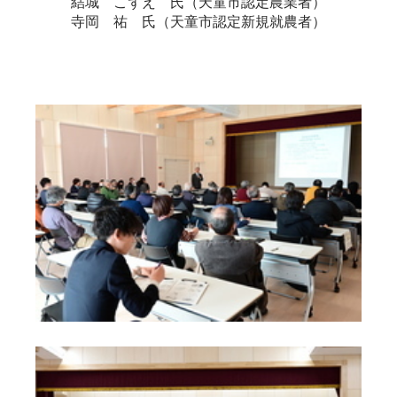
結城 こずえ 氏（天童市認定農業者）
寺岡 祐 氏（天童市認定新規就農者）