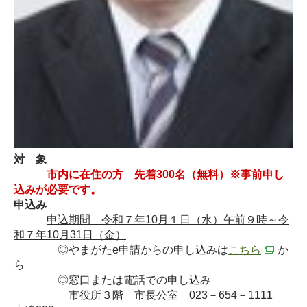
対 象
市内に在住の方 先着300名（無料）※事前申し
込みが必要です。
申込み
申込期間 令和７年10月１日（水）午前９時～令
和７年10月31日（金）
◎やまがたe申請からの申し込みは
こちら
か
ら
◎窓口または電話での申し込み
市役所３階 市長公室 023－654－1111