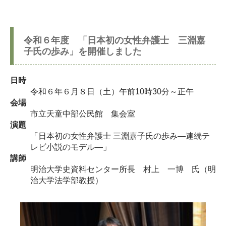
令和６年度 「日本初の女性弁護士 三淵嘉
子氏の歩み」を開催しました
日時
令和６年６月８日（土）午前10時30分～正午
会場
市立天童中部公民館 集会室
演題
「日本初の女性弁護士 三淵嘉子氏の歩み―連続テ
レビ小説のモデル―」
講師
明治大学史資料センター所長 村上 一博 氏（明
治大学法学部教授）