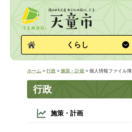
くらし
ホーム
>
行政
>
施策・計画
> 個人情報ファイル
行政
施策・計画