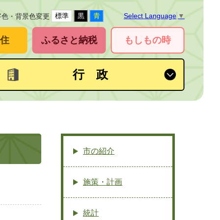
標準
黒
青
Select Language
▼
字色・背景色変更
住
ふるさと納税
もしもの時
行 政
市の紹介
施策・計画
統計