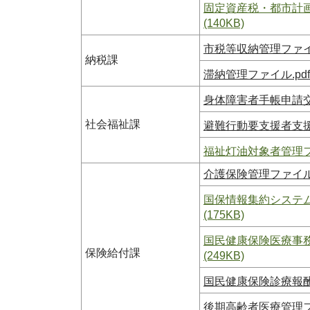
固定資産税・都市計画
(140KB)
市税等収納管理ファイル
納税課
滞納管理ファイル.pdf
身体障害者手帳申請交
社会福祉課
避難行動要支援者支援
福祉灯油対象者管理ファ
介護保険管理ファイル.
国保情報集約システム
(175KB)
国民健康保険医療事務
保険給付課
(249KB)
国民健康保険診療報酬
後期高齢者医療管理ファ