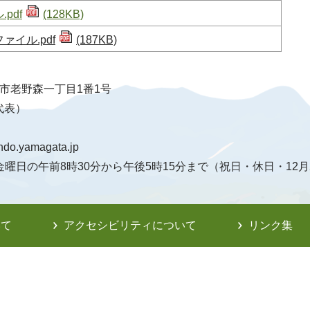
pdf
(128KB)
イル.pdf
(187KB)
天童市老野森一丁目1番1号
（代表）
ndo.yamagata.jp
曜日の午前8時30分から午後5時15分まで（祝日・休日・12月
いて
アクセシビリティについて
リンク集