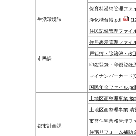
保育料滞納管理ファイル
生活環境課
浄化槽台帳.pdf
(1
住民記録管理ファイル.
住居表示管理ファイル.
戸籍簿・除籍簿・改正
市民課
印鑑登録・印鑑登録原票
マイナンバーカード交
国民年金ファイル.pdf
土地区画整理事業 換地
土地区画整理事業 清算
市営住宅業務管理ファイ
都市計画課
住宅リフォーム補助金台