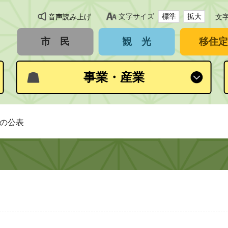
文字サイズ
標準
拡大
音声読み上げ
文
市 民
観 光
移住定
事業・産業
簿の公表