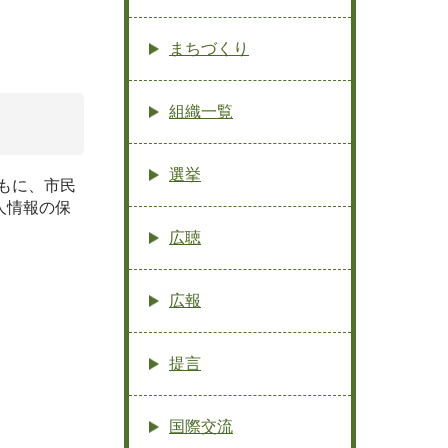
まちづくり
組織一覧
選挙
もに、市民
人情報の保
広聴
広報
提言
国際交流