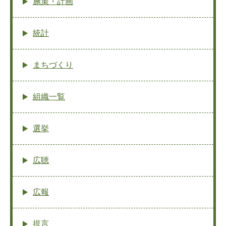
施策・計画
統計
まちづくり
組織一覧
選挙
広聴
広報
提言