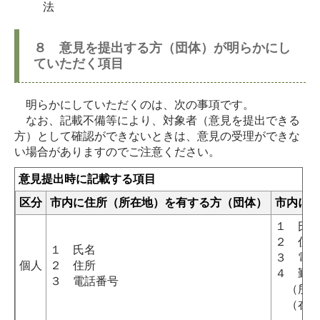
法
８ 意見を提出する方（団体）が明らかにし
ていただく項目
明らかにしていただくのは、次の事項です。
なお、記載不備等により、対象者（意見を提出できる
方）として確認ができないときは、意見の受理ができな
い場合がありますのでご注意ください。
意見提出時に記載する項目
区分
市内に住所（所在地）を有する方（団体）
市内に
１ 氏
２ 住
１ 氏名
３ 電
個人
２ 住所
４ 勤
３ 電話番号
（所有
（在学