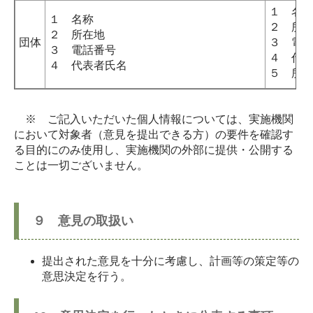
１ 名
１ 名称
２ 所
２ 所在地
団体
３ 電
３ 電話番号
４ 代
４ 代表者氏名
５ 所
※ ご記入いただいた個人情報については、実施機関
において対象者（意見を提出できる方）の要件を確認す
る目的にのみ使用し、実施機関の外部に提供・公開する
ことは一切ございません。
９ 意見の取扱い
提出された意見を十分に考慮し、計画等の策定等の
意思決定を行う。