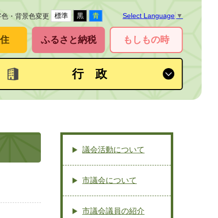
標準
黒
青
Select Language
▼
字色・背景色変更
住
ふるさと納税
もしもの時
行 政
議会活動について
市議会について
市議会議員の紹介