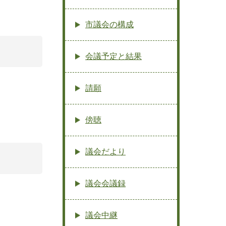
市議会の構成
会議予定と結果
請願
傍聴
議会だより
議会会議録
議会中継