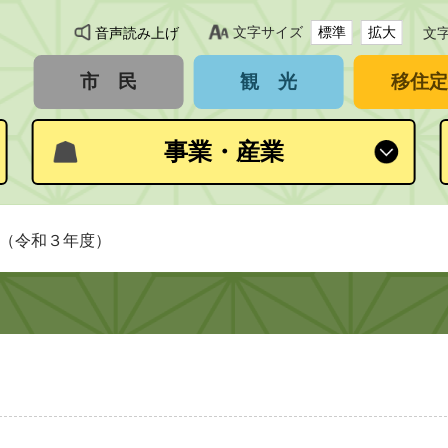
文字サイズ
標準
拡大
音声読み上げ
文
市 民
観 光
移住定
事業・産業
費（令和３年度）