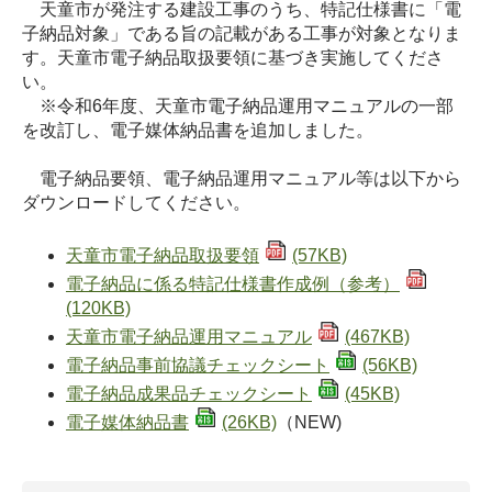
天童市が発注する建設工事のうち、特記仕様書に「電
子納品対象」である旨の記載がある工事が対象となりま
す。天童市電子納品取扱要領に基づき実施してくださ
い。
※令和6年度、天童市電子納品運用マニュアルの一部
を改訂し、電子媒体納品書を追加しました。
電子納品要領、電子納品運用マニュアル等は以下から
ダウンロードしてください。
天童市電子納品取扱要領
(57KB)
電子納品に係る特記仕様書作成例（参考）
(120KB)
天童市電子納品運用マニュアル
(467KB)
電子納品事前協議チェックシート
(56KB)
電子納品成果品チェックシート
(45KB)
電子媒体納品書
(26KB)
（NEW)