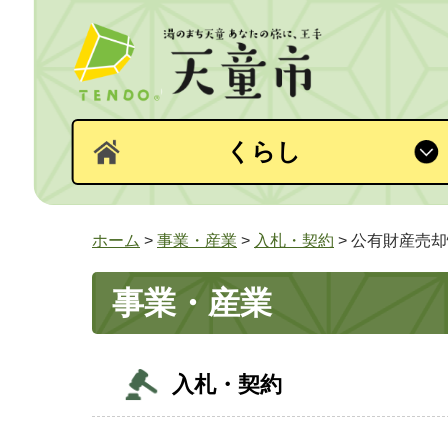
くらし
ホーム
>
事業・産業
>
入札・契約
> 公有財産売
事業・産業
入札・契約