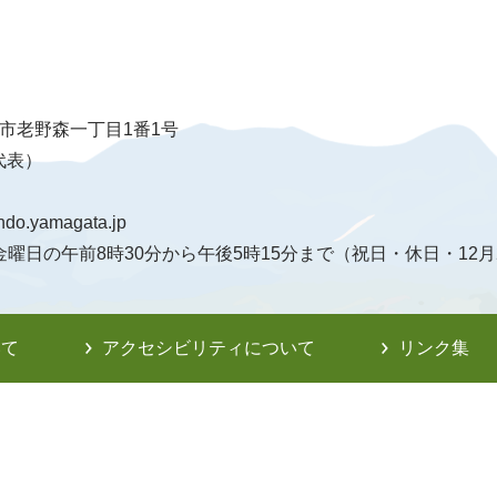
天童市老野森一丁目1番1号
（代表）
ndo.yamagata.jp
曜日の午前8時30分から午後5時15分まで（祝日・休日・12月
いて
アクセシビリティについて
リンク集