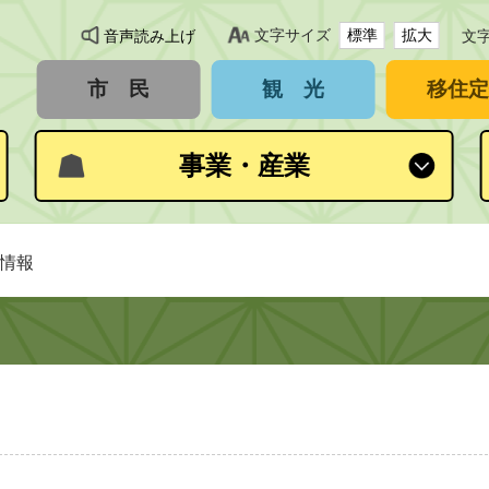
文字サイズ
標準
拡大
音声読み上げ
文
市 民
観 光
移住定
事業・産業
却情報