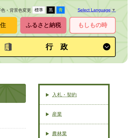
標準
黒
青
Select Language
▼
字色・背景色変更
住
ふるさと納税
もしもの時
行 政
入札・契約
産業
農林業