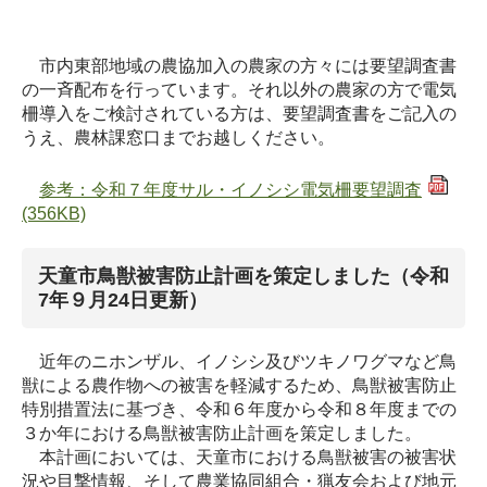
市内東部地域の農協加入の農家の方々には要望調査書
の一斉配布を行っています。それ以外の農家の方で電気
柵導入をご検討されている方は、要望調査書をご記入の
うえ、農林課窓口までお越しください。
参考：令和７年度サル・イノシシ電気柵要望調査
(356KB)
天童市鳥獣被害防止計画を策定しました（令和
7年９月24日更新）
近年のニホンザル、イノシシ及びツキノワグマなど鳥
獣による農作物への被害を軽減するため、鳥獣被害防止
特別措置法に基づき、令和６年度から令和８年度までの
３か年における鳥獣被害防止計画を策定しました。
本計画においては、天童市における鳥獣被害の被害状
況や目撃情報、そして農業協同組合・猟友会および地元