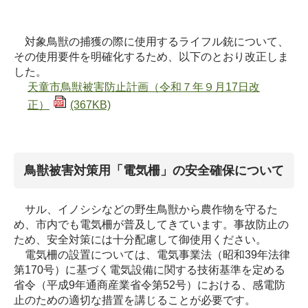
対象鳥獣の捕獲の際に使用するライフル銃について、
その使用要件を明確化するため、以下のとおり改正しま
した。
天童市鳥獣被害防止計画（令和７年９月17日改
正）
(367KB)
鳥獣被害対策用「電気柵」の安全確保について
サル、イノシシなどの野生鳥獣から農作物を守るた
め、市内でも電気柵が普及してきています。事故防止の
ため、安全対策には十分配慮して御使用ください。
電気柵の設置については、電気事業法（昭和39年法律
第170号）に基づく電気設備に関する技術基準を定める
省令（平成9年通商産業省令第52号）における、感電防
止のための適切な措置を講じることが必要です。