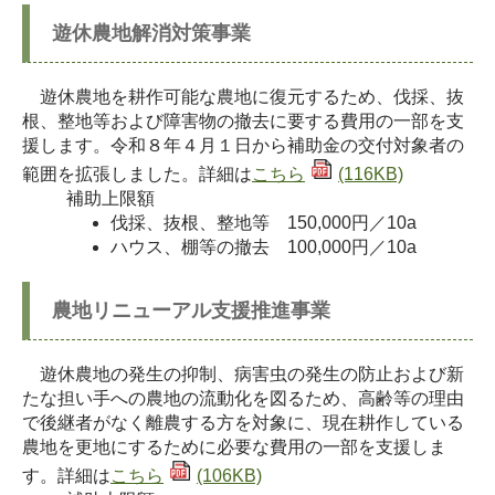
遊休農地解消対策事業
遊休農地を耕作可能な農地に復元するため、伐採、抜
根、整地等および障害物の撤去に要する費用の一部を支
援します。令和８年４月１日から補助金の交付対象者の
範囲を拡張しました。詳細は
こちら
(116KB)
補助上限額
伐採、抜根、整地等 150,000円／10a
ハウス、棚等の撤去 100,000円／10a
農地リニューアル支援推進事業
遊休農地の発生の抑制、病害虫の発生の防止および新
たな担い手への農地の流動化を図るため、高齢等の理由
で後継者がなく離農する方を対象に、現在耕作している
農地を更地にするために必要な費用の一部を支援しま
す。詳細は
こちら
(106KB)